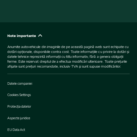
Note importante
Anumite autovehicule din imaginile de pe această pagină web sunt echipate cu
dotări opţionale, disponibile contra cost. Toate informaţiile cu privire la dotări şi
datele tehnice reprezintă informaţii cu titlu informativ, fără a genera obligaţii
ferme. Este rezervat dreptul de a efectua modificări ulterioare. Toate preţurile
afişate sunt preţuri recomandate, inclusiv TVA şi sunt supuse modificărilor.
Datele companiei
Cookies Settings
Protecţia datelor
Aspecte juridice
EU Data Act