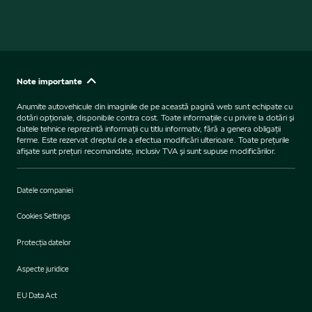
Note importante
Anumite autovehicule din imaginile de pe această pagină web sunt echipate cu
dotări opţionale, disponibile contra cost. Toate informaţiile cu privire la dotări şi
datele tehnice reprezintă informaţii cu titlu informativ, fără a genera obligaţii
ferme. Este rezervat dreptul de a efectua modificări ulterioare. Toate preţurile
afişate sunt preţuri recomandate, inclusiv TVA şi sunt supuse modificărilor.
Datele companiei
Cookies Settings
Protecţia datelor
Aspecte juridice
EU Data Act