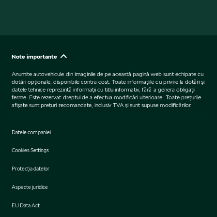
Note importante
Anumite autovehicule din imaginile de pe această pagină web sunt echipate cu
dotări opţionale, disponibile contra cost. Toate informaţiile cu privire la dotări şi
datele tehnice reprezintă informaţii cu titlu informativ, fără a genera obligaţii
ferme. Este rezervat dreptul de a efectua modificări ulterioare. Toate preţurile
afişate sunt preţuri recomandate, inclusiv TVA şi sunt supuse modificărilor.
Datele companiei
Cookies Settings
Protecţia datelor
Aspecte juridice
EU Data Act