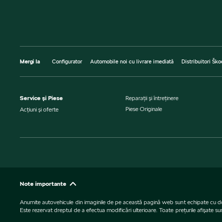
Mergi la
Configurator
Automobile noi cu livrare imediată
Distribuitori Ško
Service şi Piese
Reparaţii şi întreţinere
Piese Originale
Acţiuni şi oferte
Note importante
Anumite autovehicule din imaginile de pe această pagină web sunt echipate cu dotări 
Este rezervat dreptul de a efectua modificări ulterioare. Toate preţurile afişate s