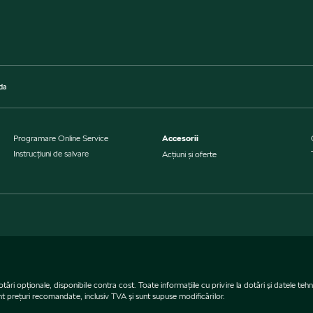
da
Programare Online Service
Accesorii
Instrucţiuni de salvare
Acțiuni și oferte
opţionale, disponibile contra cost. Toate informaţiile cu privire la dotări şi datele tehnic
unt preţuri recomandate, inclusiv TVA şi sunt supuse modificărilor.