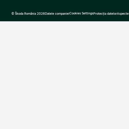
Cookies Settings
© Škoda România 2026
Datele companiei
Protecţia datelor
Aspecte 