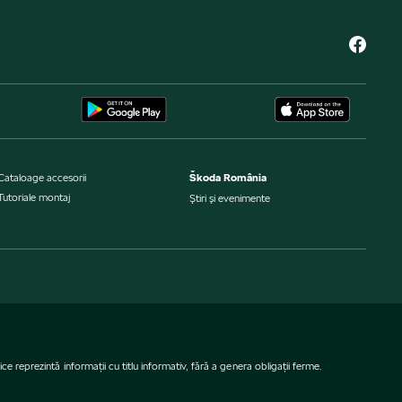
Cataloage accesorii
Škoda România
Tutoriale montaj
Ştiri şi evenimente
e reprezintă informaţii cu titlu informativ, fără a genera obligaţii ferme.