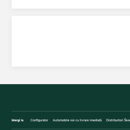
Mergi la
Configurator
Automobile noi cu livrare imediată
Distribuitori Ško