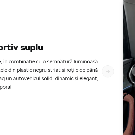
rtiv suplu
nte, în combinație cu o semnătură luminoasă
e din plastic negru striat și roțile de până
aq un autovehicul solid, dinamic și elegant,
poral.