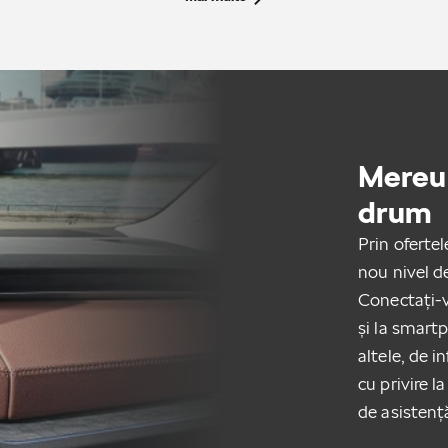
Mereu 
drum
Prin oferte
nou nivel d
Conectați-
și la smart
altele, de i
cu privire l
de asistenț