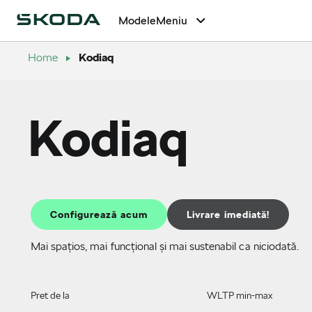
Modele
Meniu
Home
Kodiaq
Kodiaq
Configurează acum
Livrare imediată!
Mai spațios, mai funcțional și mai sustenabil ca niciodată.
Pret de la
WLTP min-max