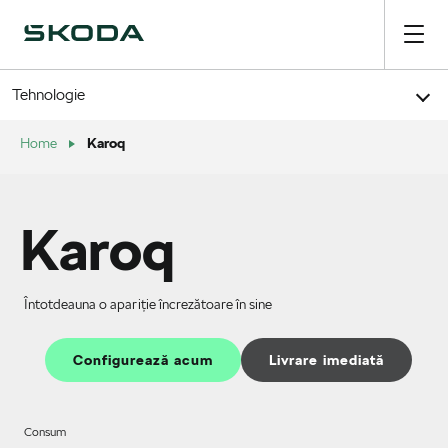
Tehnologie
Karoq
Home
Karoq
Întotdeauna o apariție încrezătoare în sine
Configurează acum
Livrare imediată
Consum