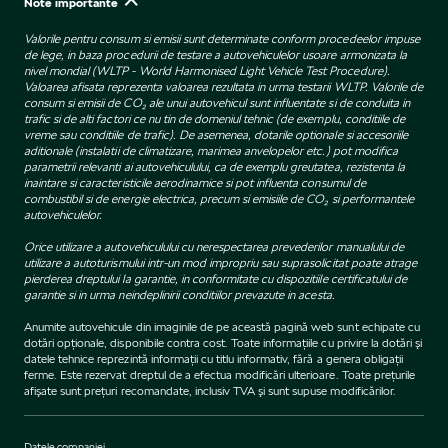
Note importante
Valorile pentru consum si emisii sunt determinate conform procedeelor impuse
de lege, in baza procedurii de testare a autovehiculelor usoare armonizata la
nivel mondial (WLTP - World Harmonised Light Vehicle Test Procedure).
Valoarea afisata reprezenta valoarea rezultata in urma testarii WLTP. Valorile de
consum si emisii de CO₂ ale unui autovehicul sunt influentate si de conduita in
trafic si de alti factori ce nu tin de domeniul tehnic (de exemplu, conditiile de
vreme sau conditiile de trafic). De asemenea, dotarile optionale si accesoriile
aditionale (instalatii de climatizare, marimea anvelopelor etc.) pot modifica
parametrii relevanti ai autovehiculului, ca de exemplu greutatea, rezistenta la
inaintare si caracteristicile aerodinamice si pot influenta consumul de
combustibil si de energie electrica, precum si emisiile de CO₂ si performantele
autovehiculelor.
Orice utilizare a autovehiculului cu nerespectarea prevederilor manualului de
utilizare a autoturismului intr-un mod impropriu sau suprasolicitat poate atrage
pierderea dreptului la garantie, in conformitate cu dispozitiile certificatului de
garantie si in urma neindeplinirii conditiilor prevazute in acesta.
Anumite autovehicule din imaginile de pe această pagină web sunt echipate cu
dotări opţionale, disponibile contra cost. Toate informaţiile cu privire la dotări şi
datele tehnice reprezintă informaţii cu titlu informativ, fără a genera obligaţii
ferme. Este rezervat dreptul de a efectua modificări ulterioare. Toate preţurile
afişate sunt preţuri recomandate, inclusiv TVA şi sunt supuse modificărilor.
Datele companiei