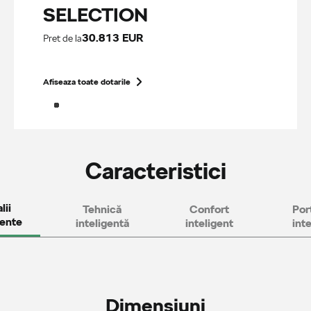
SELECTION
30.813 EUR
Pret de la
Afiseaza toate dotarile
Caracteristici
lii
Tehnică
Confort
Por
gente
inteligentă
inteligent
int
Dimensiuni