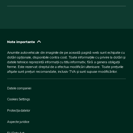
Note importante
Anumite autovehicule din imaginile de pe această pagină web sunt echipate cu
dotări opţionale, disponibile contra cost. Toate informaţiile cu privire la dotări şi
datele tehnice reprezintă informaţii cu titlu informativ, fără a genera obligaţii
ferme. Este rezervat dreptul de a efectua modificări ulterioare. Toate preţurile
afişate sunt preţuri recomandate, inclusiv TVA şi sunt supuse modificărilor.
Datele companiei
Cookies Settings
Protecţia datelor
Aspecte juridice