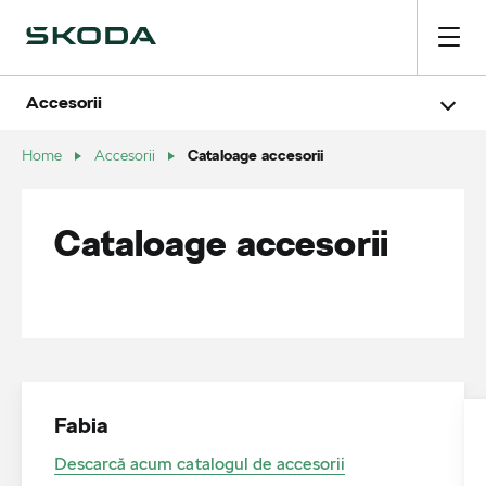
Accesorii
Acţiuni şi Oferte
Accesorii în funcţie de model
Cataloage accesorii
Cataloage accesorii
Home
Accesorii
Sisteme de navigație și mobile
Vezi tutoriale montaj
Vezi filme accesorii
Cataloage accesorii
Fabia
Descarcă acum catalogul de accesorii