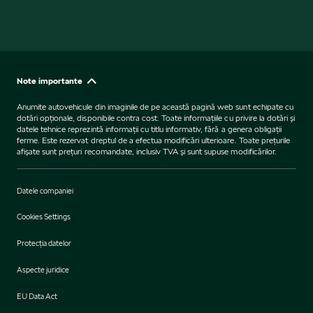
Note importante
Anumite autovehicule din imaginile de pe această pagină web sunt echipate cu
dotări opţionale, disponibile contra cost. Toate informaţiile cu privire la dotări şi
datele tehnice reprezintă informaţii cu titlu informativ, fără a genera obligaţii
ferme. Este rezervat dreptul de a efectua modificări ulterioare. Toate preţurile
afişate sunt preţuri recomandate, inclusiv TVA şi sunt supuse modificărilor.
Datele companiei
Cookies Settings
Protecţia datelor
Aspecte juridice
EU Data Act