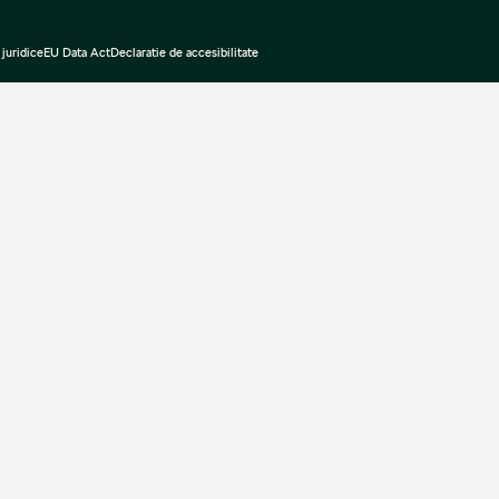
juridice
EU Data Act
Declaratie de accesibilitate