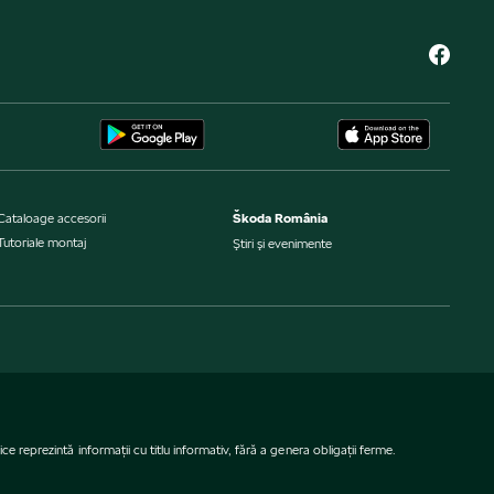
Cataloage accesorii
Škoda România
Tutoriale montaj
Ştiri şi evenimente
e reprezintă informaţii cu titlu informativ, fără a genera obligaţii ferme.