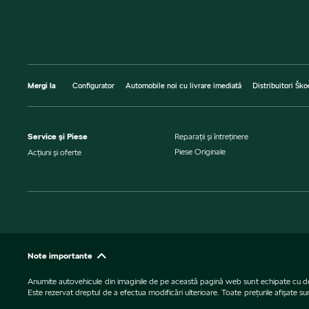
Mergi la
Configurator
Automobile noi cu livrare imediată
Distribuitori Ško
Service şi Piese
Reparaţii şi întreţinere
Piese Originale
Acţiuni şi oferte
Note importante
Anumite autovehicule din imaginile de pe această pagină web sunt echipate cu dotări 
Este rezervat dreptul de a efectua modificări ulterioare. Toate preţurile afişate s