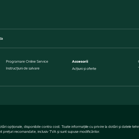
da
Programare Online Service
Accesorii
Instrucţiuni de salvare
Acțiuni și oferte
opţionale, disponibile contra cost. Toate informaţiile cu privire la dotări şi datele tehnic
unt preţuri recomandate, inclusiv TVA şi sunt supuse modificărilor.