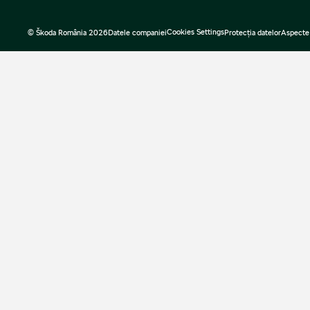
Cookies Settings
© Škoda România 2026
Datele companiei
Protecţia datelor
Aspecte 