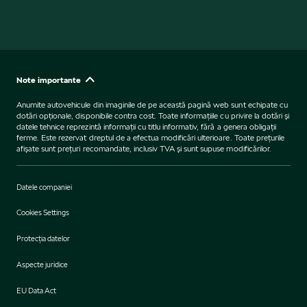
Note importante
Anumite autovehicule din imaginile de pe această pagină web sunt echipate cu
dotări opţionale, disponibile contra cost. Toate informaţiile cu privire la dotări şi
datele tehnice reprezintă informaţii cu titlu informativ, fără a genera obligaţii
ferme. Este rezervat dreptul de a efectua modificări ulterioare. Toate preţurile
afişate sunt preţuri recomandate, inclusiv TVA şi sunt supuse modificărilor.
Datele companiei
Cookies Settings
Protecţia datelor
Aspecte juridice
EU Data Act