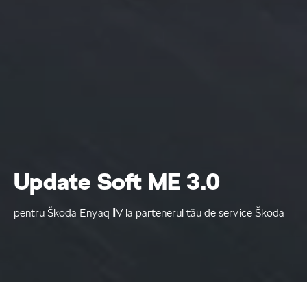
Update Soft ME 3.0
pentru Škoda Enyaq 𝗶V la partenerul tău de service Škoda
Update soft Enyaq iV
Home
Service şi Piese
Update soft