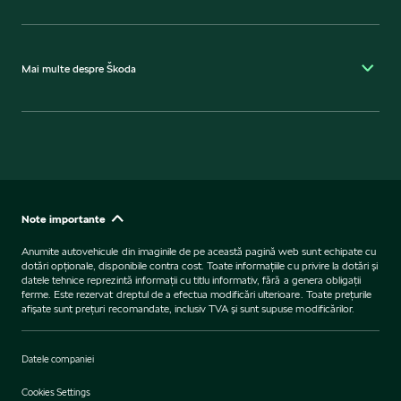
Mai multe despre Škoda
Note importante
Anumite autovehicule din imaginile de pe această pagină web sunt echipate cu
dotări opţionale, disponibile contra cost. Toate informaţiile cu privire la dotări şi
datele tehnice reprezintă informaţii cu titlu informativ, fără a genera obligaţii
ferme. Este rezervat dreptul de a efectua modificări ulterioare. Toate preţurile
afişate sunt preţuri recomandate, inclusiv TVA şi sunt supuse modificărilor.
Datele companiei
Cookies Settings