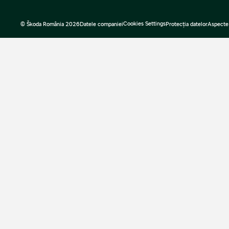
Cookies Settings
© Škoda România 2026
Datele companiei
Protecţia datelor
Aspecte 