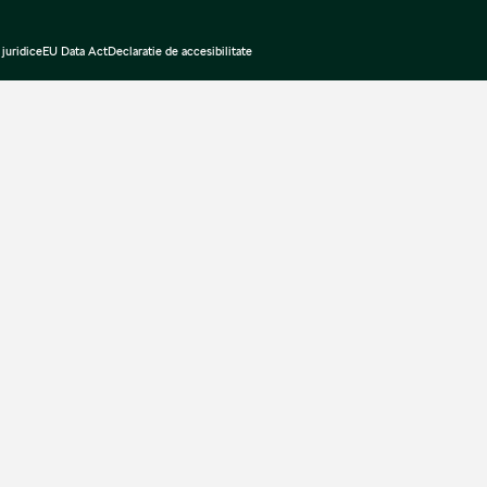
juridice
EU Data Act
Declaratie de accesibilitate