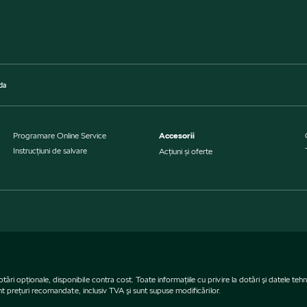
da
Programare Online Service
Accesorii
Instrucţiuni de salvare
Acțiuni și oferte
opţionale, disponibile contra cost. Toate informaţiile cu privire la dotări şi datele tehnic
unt preţuri recomandate, inclusiv TVA şi sunt supuse modificărilor.