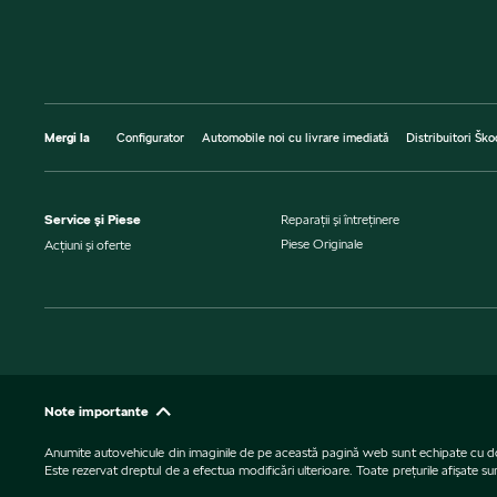
Mergi la
Configurator
Automobile noi cu livrare imediată
Distribuitori Ško
Service şi Piese
Reparaţii şi întreţinere
Piese Originale
Acţiuni şi oferte
Note importante
Anumite autovehicule din imaginile de pe această pagină web sunt echipate cu dotări 
Este rezervat dreptul de a efectua modificări ulterioare. Toate preţurile afişate s