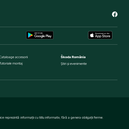
Cataloage accesorii
Škoda România
Tutoriale montaj
Ştiri şi evenimente
e reprezintă informaţii cu titlu informativ, fără a genera obligaţii ferme.