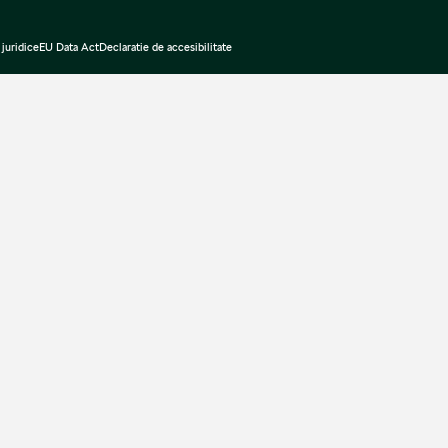
juridice
EU Data Act
Declaratie de accesibilitate