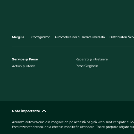
Mergi la
Configurator
Automobile noi cu livrare imediată
Distribuitori Ško
Service şi Piese
Reparaţii şi întreţinere
Piese Originale
Acţiuni şi oferte
Note importante
Anumite autovehicule din imaginile de pe această pagină web sunt echipate cu dotări 
Este rezervat dreptul de a efectua modificări ulterioare. Toate preţurile afişate s