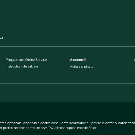
da
Programare Online Service
Accesorii
Instrucţiuni de salvare
Acțiuni și oferte
opţionale, disponibile contra cost. Toate informaţiile cu privire la dotări şi datele tehnic
unt preţuri recomandate, inclusiv TVA şi sunt supuse modificărilor.