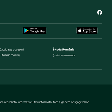
Cataloage accesorii
Škoda România
Tutoriale montaj
Ştiri şi evenimente
e reprezintă informaţii cu titlu informativ, fără a genera obligaţii ferme.