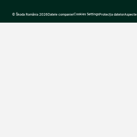
Cookies Settings
© Škoda România 2026
Datele companiei
Protecţia datelor
Aspecte 