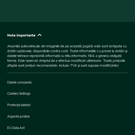
Note importante
Anumite autovehicule din imaginile de pe această pagină web sunt echipate cu
dotări opţionale, disponibile contra cost. Toate informaţiile cu privire la dotări şi
datele tehnice reprezintă informaţii cu titlu informativ, fără a genera obligaţii
ferme. Este rezervat dreptul de a efectua modificări ulterioare. Toate preţurile
afişate sunt preţuri recomandate, inclusiv TVA şi sunt supuse modificărilor.
Datele companiei
Cookies Settings
Protecţia datelor
Aspecte juridice
EU Data Act