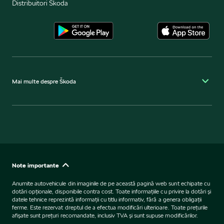
Distribuitori Škoda
Mai multe despre Škoda
Note importante
Anumite autovehicule din imaginile de pe această pagină web sunt echipate cu
dotări opţionale, disponibile contra cost. Toate informaţiile cu privire la dotări şi
datele tehnice reprezintă informaţii cu titlu informativ, fără a genera obligaţii
ferme. Este rezervat dreptul de a efectua modificări ulterioare. Toate preţurile
afişate sunt preţuri recomandate, inclusiv TVA şi sunt supuse modificărilor.