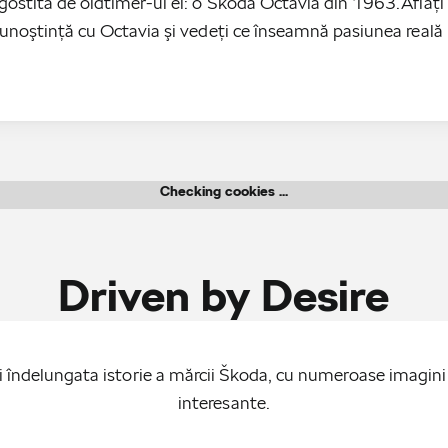
ostită de oldtimer-ul ei: o Škoda Octavia din 1963.Aflaţi 
cunoştinţă cu Octavia şi vedeţi ce înseamnă pasiunea real
Checking cookies ...
Driven by Desire
 îndelungata istorie a mărcii Škoda, cu numeroase imagini 
interesante.