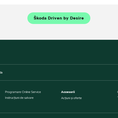
Škoda Driven by Desire
da
Programare Online Service
Accesorii
Instrucţiuni de salvare
Acțiuni și oferte