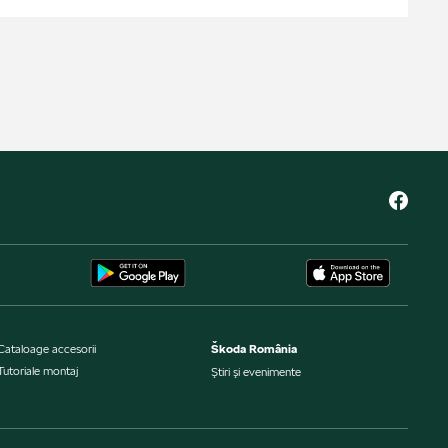
Cataloage accesorii
Škoda România
Tutoriale montaj
Ştiri şi evenimente