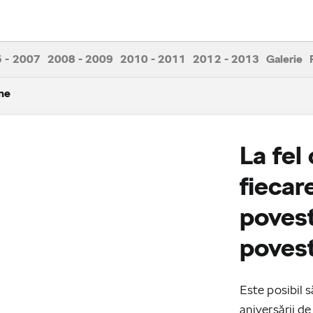
 - 2007
2008 - 2009
2010 - 2011
2012 - 2013
Galerie
ne
La fel
fiecar
povest
povest
Este posibil s
aniversării d