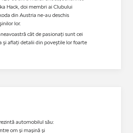
ika Hack, doi membri ai Clubului
koda din Austria ne-au deschis
inilor lor.
neavoastră cât de pasionaţi sunt cei
 şi aflaţi detalii din poveştile lor foarte
rezintă automobilul său:
ntre om şi maşină şi