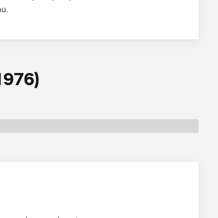
ău.
1976)