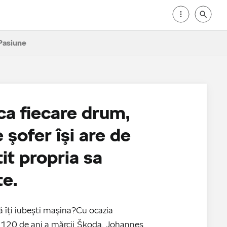
Pasiune
 ca fiecare drum,
e şofer îşi are de
it propria sa
e.
ă îţi iubeşti maşina?Cu ocazia
e 120 de ani a mărcii Škoda, Johannes