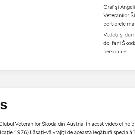
Graf şi Angel
Veteranilor Š
portierele maş
Vedeţi şi dum
doi fani Škoda
personale.
LS
ubul Veteranilor Škoda din Austria. În acest video el ne p
aţie 1976).Lăsaţi-vă vrăjiţi de această legătură specială î