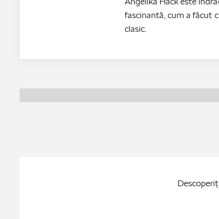
Angelika Hack este îndrăg
fascinantă, cum a făcut 
clasic.
Descoperiţi