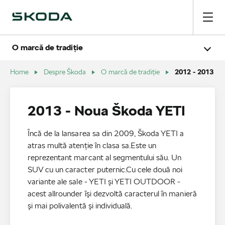
1895 - 1990
O marcă de tradiţie
1991 - 2004
2005 - 2007
2008 - 2009
2012 - 2013
Home
Despre Škoda
O marcă de tradiţie
2010 - 2011
2012 - 2013
Galerie
Pasiune
2013 - Noua Škoda YETI
Încă de la lansarea sa din 2009, Škoda YETI a
atras multă atenţie în clasa sa.Este un
reprezentant marcant al segmentului său. Un
SUV cu un caracter puternic.Cu cele două noi
variante ale sale - YETI şi YETI OUTDOOR -
acest allrounder îşi dezvoltă caracterul în manieră
şi mai polivalentă şi individuală.