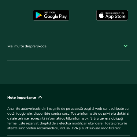
Mai multe despre Škoda
Note importante
Anumite autovehicule din imaginile de pe această pagină web sunt echipate cu
dotări opţionale, disponibile contra cost. Toate informaţiile cu privire la dotări şi
datele tehnice reprezintă informaţii cu titlu informativ, fără a genera obligaţii
ferme. Este rezervat dreptul de a efectua modificări ulterioare. Toate preţurile
afişate sunt preţuri recomandate, inclusiv TVA şi sunt supuse modificărilor.